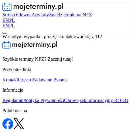
Strona Główna
Artykuły
Znajdź termin na NFZ
EN
PL
EN
PL
W nagłym wypadku, proszę skontaktować się z 112
Szybkie terminy NFZ? Zacznij tutaj!
Przydatne linki
Kontakt
Często Zadawane Pytania
Informacje
Regulamin
Polityka Prywatności
Obowiązek informacyjny RODO
Polub nas na