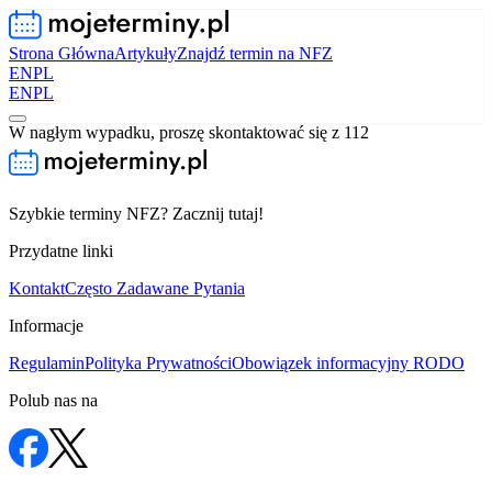
Strona Główna
Artykuły
Znajdź termin na NFZ
EN
PL
EN
PL
W nagłym wypadku, proszę skontaktować się z 112
Szybkie terminy NFZ? Zacznij tutaj!
Przydatne linki
Kontakt
Często Zadawane Pytania
Informacje
Regulamin
Polityka Prywatności
Obowiązek informacyjny RODO
Polub nas na