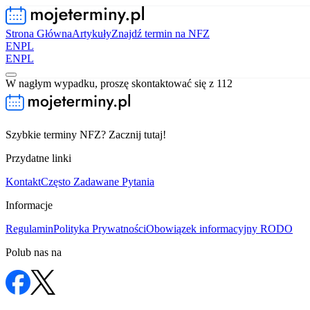
Strona Główna
Artykuły
Znajdź termin na NFZ
EN
PL
EN
PL
W nagłym wypadku, proszę skontaktować się z 112
Szybkie terminy NFZ? Zacznij tutaj!
Przydatne linki
Kontakt
Często Zadawane Pytania
Informacje
Regulamin
Polityka Prywatności
Obowiązek informacyjny RODO
Polub nas na