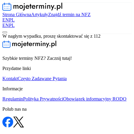
Strona Główna
Artykuły
Znajdź termin na NFZ
EN
PL
EN
PL
W nagłym wypadku, proszę skontaktować się z 112
Szybkie terminy NFZ? Zacznij tutaj!
Przydatne linki
Kontakt
Często Zadawane Pytania
Informacje
Regulamin
Polityka Prywatności
Obowiązek informacyjny RODO
Polub nas na