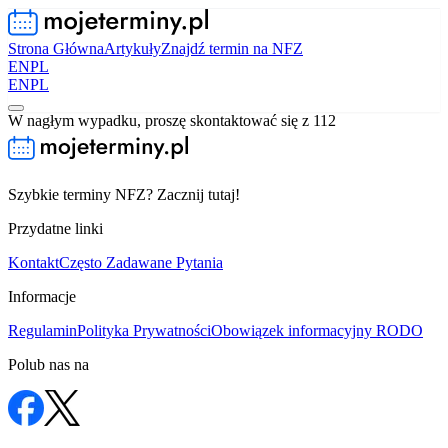
Strona Główna
Artykuły
Znajdź termin na NFZ
EN
PL
EN
PL
W nagłym wypadku, proszę skontaktować się z 112
Szybkie terminy NFZ? Zacznij tutaj!
Przydatne linki
Kontakt
Często Zadawane Pytania
Informacje
Regulamin
Polityka Prywatności
Obowiązek informacyjny RODO
Polub nas na