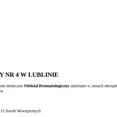
 NR 4 W LUBLINIE
enie medyczne
Oddział Reumatologiczny
udzielane w ramach ubezpie
ką.
j I Chorób Wewnętrznych