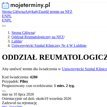
Strona Główna
Artykuły
Znajdź termin na NFZ
EN
PL
EN
PL
Strona Główna
/
Oddział Reumatologiczny na NFZ
/
Lublin
/
Uniwersytecki Szpital Kliniczny Nr 4 W Lublinie
ODDZIAŁ REUMATOLOGIC
Aby umówić termin dla świadczenia w
Uniwersytecki Szpital Klinic
Kod świadczenia:
4280
Przypadek:
Pilny
Prognozowany czas oczekiwania:
1 mies. 2 tyg.
stan na 10 lipca 2026
Orientacyjnie od dziś: około
19 września 2026
Zadzwoń na rejestrację