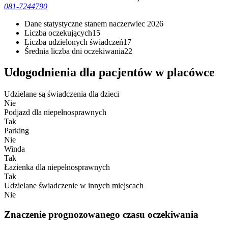
081-7244790
Dane statystyczne stanem na
czerwiec 2026
Liczba oczekujących
15
Liczba udzielonych świadczeń
17
Średnia liczba dni oczekiwania
22
Udogodnienia dla pacjentów w placówce
Udzielane są świadczenia dla dzieci
Nie
Podjazd dla niepełnosprawnych
Tak
Parking
Nie
Winda
Tak
Łazienka dla niepełnosprawnych
Tak
Udzielane świadczenie w innych miejscach
Nie
Znaczenie prognozowanego czasu oczekiwania