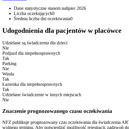
Dane statystyczne stanem na
lipiec 2026
Liczba oczekujących
0
Średnia liczba dni oczekiwania
0
Udogodnienia dla pacjentów w placówce
Udzielane są świadczenia dla dzieci
Nie
Podjazd dla niepełnosprawnych
Tak
Parking
Nie
Winda
Tak
Łazienka dla niepełnosprawnych
Tak
Udzielane świadczenie w innych miejscach
Nie
Znaczenie prognozowanego czasu oczekiwania
NFZ publikuje prognozowany czas oczekiwania dla świad
wolnego terminu. Aby potwierdzić możliwość rejestracji, zadzwoń d