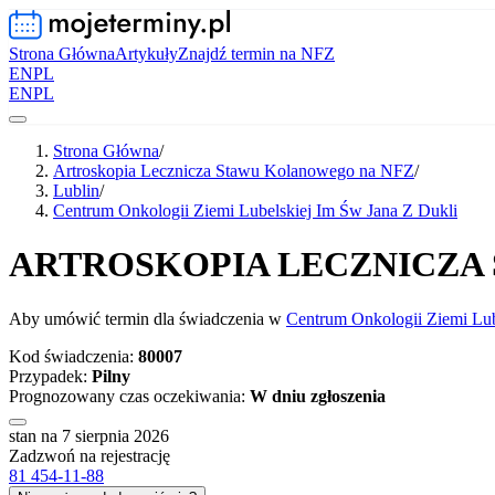
Strona Główna
Artykuły
Znajdź termin na NFZ
EN
PL
EN
PL
Strona Główna
/
Artroskopia Lecznicza Stawu Kolanowego na NFZ
/
Lublin
/
Centrum Onkologii Ziemi Lubelskiej Im Św Jana Z Dukli
ARTROSKOPIA LECZNICZ
Aby umówić termin dla świadczenia w
Centrum Onkologii Ziemi Lub
Kod świadczenia:
80007
Przypadek:
Pilny
Prognozowany czas oczekiwania:
W dniu zgłoszenia
stan na 7 sierpnia 2026
Zadzwoń na rejestrację
81 454-11-88