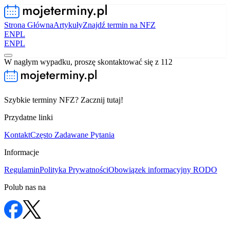
Strona Główna
Artykuły
Znajdź termin na NFZ
EN
PL
EN
PL
W nagłym wypadku, proszę skontaktować się z 112
Szybkie terminy NFZ? Zacznij tutaj!
Przydatne linki
Kontakt
Często Zadawane Pytania
Informacje
Regulamin
Polityka Prywatności
Obowiązek informacyjny RODO
Polub nas na