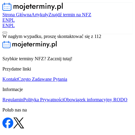
Strona Główna
Artykuły
Znajdź termin na NFZ
EN
PL
EN
PL
W nagłym wypadku, proszę skontaktować się z 112
Szybkie terminy NFZ? Zacznij tutaj!
Przydatne linki
Kontakt
Często Zadawane Pytania
Informacje
Regulamin
Polityka Prywatności
Obowiązek informacyjny RODO
Polub nas na