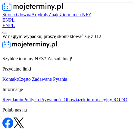
Strona Główna
Artykuły
Znajdź termin na NFZ
EN
PL
EN
PL
W nagłym wypadku, proszę skontaktować się z 112
Szybkie terminy NFZ? Zacznij tutaj!
Przydatne linki
Kontakt
Często Zadawane Pytania
Informacje
Regulamin
Polityka Prywatności
Obowiązek informacyjny RODO
Polub nas na