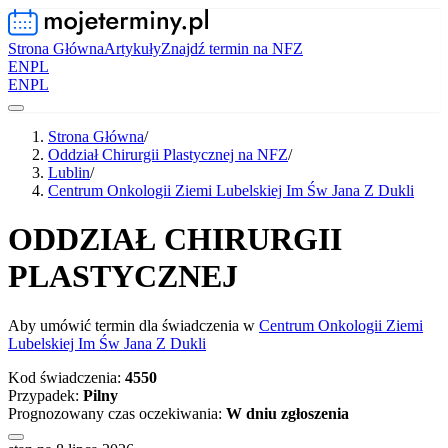
Strona Główna
Artykuły
Znajdź termin na NFZ
EN
PL
EN
PL
Strona Główna
/
Oddział Chirurgii Plastycznej na NFZ
/
Lublin
/
Centrum Onkologii Ziemi Lubelskiej Im Św Jana Z Dukli
ODDZIAŁ CHIRURGII
PLASTYCZNEJ
Aby umówić termin dla świadczenia w
Centrum Onkologii Ziemi
Lubelskiej Im Św Jana Z Dukli
Kod świadczenia:
4550
Przypadek:
Pilny
Prognozowany czas oczekiwania:
W dniu zgłoszenia