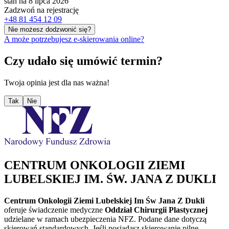
stan na 8 lipca 2026
Zadzwoń na rejestrację
+48 81 454 12 09
Nie możesz dodzwonić się?
A może potrzebujesz e-skierowania online?
Czy udało się umówić termin?
Twoja opinia jest dla nas ważna!
Tak
Nie
CENTRUM ONKOLOGII ZIEMI
LUBELSKIEJ IM. ŚW. JANA Z DUKLI
Centrum Onkologii Ziemi Lubelskiej Im Św Jana Z Dukli
oferuje świadczenie medyczne
Oddział Chirurgii Plastycznej
udzielane w ramach ubezpieczenia NFZ. Podane dane dotyczą
skierowań standardowych. Jeśli posiadasz skierowanie pilne