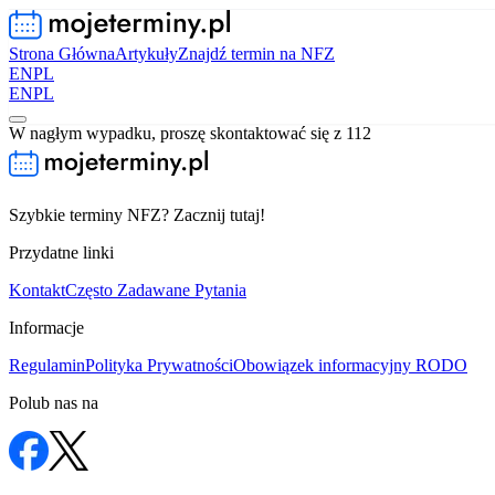
Strona Główna
Artykuły
Znajdź termin na NFZ
EN
PL
EN
PL
W nagłym wypadku, proszę skontaktować się z 112
Szybkie terminy NFZ? Zacznij tutaj!
Przydatne linki
Kontakt
Często Zadawane Pytania
Informacje
Regulamin
Polityka Prywatności
Obowiązek informacyjny RODO
Polub nas na