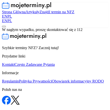
Strona Główna
Artykuły
Znajdź termin na NFZ
EN
PL
EN
PL
W nagłym wypadku, proszę skontaktować się z 112
Szybkie terminy NFZ? Zacznij tutaj!
Przydatne linki
Kontakt
Często Zadawane Pytania
Informacje
Regulamin
Polityka Prywatności
Obowiązek informacyjny RODO
Polub nas na