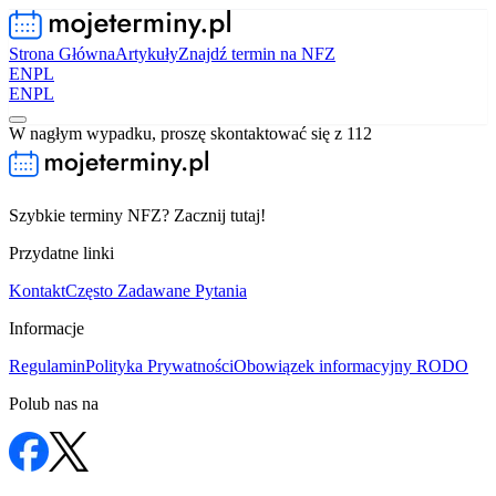
Strona Główna
Artykuły
Znajdź termin na NFZ
EN
PL
EN
PL
W nagłym wypadku, proszę skontaktować się z 112
Szybkie terminy NFZ? Zacznij tutaj!
Przydatne linki
Kontakt
Często Zadawane Pytania
Informacje
Regulamin
Polityka Prywatności
Obowiązek informacyjny RODO
Polub nas na