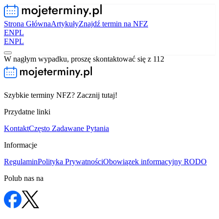
Strona Główna
Artykuły
Znajdź termin na NFZ
EN
PL
EN
PL
W nagłym wypadku, proszę skontaktować się z 112
Szybkie terminy NFZ? Zacznij tutaj!
Przydatne linki
Kontakt
Często Zadawane Pytania
Informacje
Regulamin
Polityka Prywatności
Obowiązek informacyjny RODO
Polub nas na