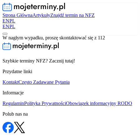
Strona Główna
Artykuły
Znajdź termin na NFZ
EN
PL
EN
PL
W nagłym wypadku, proszę skontaktować się z 112
Szybkie terminy NFZ? Zacznij tutaj!
Przydatne linki
Kontakt
Często Zadawane Pytania
Informacje
Regulamin
Polityka Prywatności
Obowiązek informacyjny RODO
Polub nas na