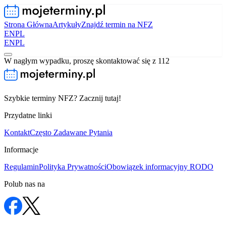
Strona Główna
Artykuły
Znajdź termin na NFZ
EN
PL
EN
PL
W nagłym wypadku, proszę skontaktować się z 112
Szybkie terminy NFZ? Zacznij tutaj!
Przydatne linki
Kontakt
Często Zadawane Pytania
Informacje
Regulamin
Polityka Prywatności
Obowiązek informacyjny RODO
Polub nas na