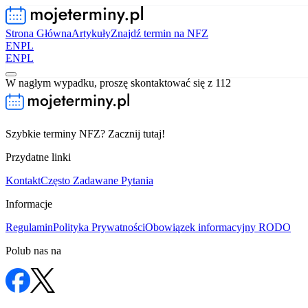
Strona Główna
Artykuły
Znajdź termin na NFZ
EN
PL
EN
PL
W nagłym wypadku, proszę skontaktować się z 112
Szybkie terminy NFZ? Zacznij tutaj!
Przydatne linki
Kontakt
Często Zadawane Pytania
Informacje
Regulamin
Polityka Prywatności
Obowiązek informacyjny RODO
Polub nas na