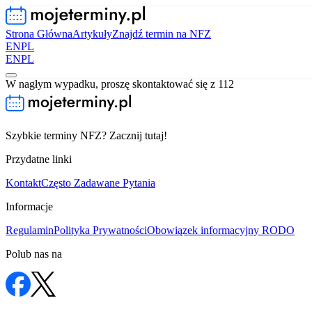
Strona Główna
Artykuły
Znajdź termin na NFZ
EN
PL
EN
PL
W nagłym wypadku, proszę skontaktować się z 112
Szybkie terminy NFZ? Zacznij tutaj!
Przydatne linki
Kontakt
Często Zadawane Pytania
Informacje
Regulamin
Polityka Prywatności
Obowiązek informacyjny RODO
Polub nas na