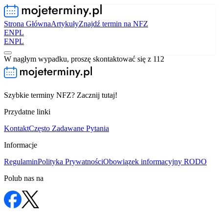
Strona Główna
Artykuły
Znajdź termin na NFZ
EN
PL
EN
PL
W nagłym wypadku, proszę skontaktować się z 112
Szybkie terminy NFZ? Zacznij tutaj!
Przydatne linki
Kontakt
Często Zadawane Pytania
Informacje
Regulamin
Polityka Prywatności
Obowiązek informacyjny RODO
Polub nas na