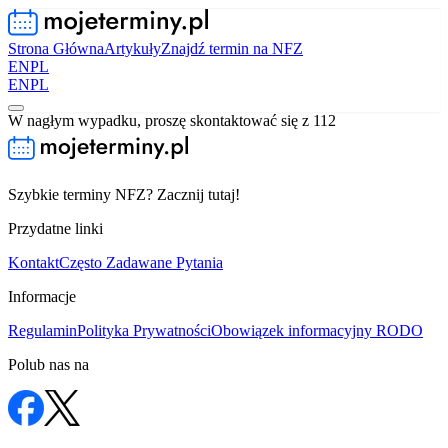
Strona Główna
Artykuły
Znajdź termin na NFZ
EN
PL
EN
PL
W nagłym wypadku, proszę skontaktować się z 112
Szybkie terminy NFZ? Zacznij tutaj!
Przydatne linki
Kontakt
Często Zadawane Pytania
Informacje
Regulamin
Polityka Prywatności
Obowiązek informacyjny RODO
Polub nas na