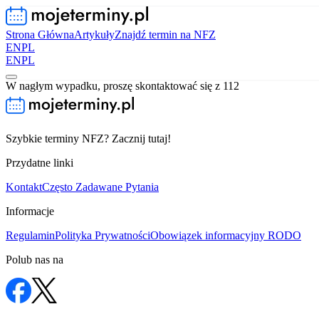
Strona Główna
Artykuły
Znajdź termin na NFZ
EN
PL
EN
PL
W nagłym wypadku, proszę skontaktować się z 112
Szybkie terminy NFZ? Zacznij tutaj!
Przydatne linki
Kontakt
Często Zadawane Pytania
Informacje
Regulamin
Polityka Prywatności
Obowiązek informacyjny RODO
Polub nas na