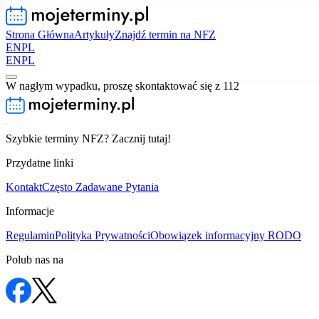
Strona Główna
Artykuły
Znajdź termin na NFZ
EN
PL
EN
PL
W nagłym wypadku, proszę skontaktować się z 112
Szybkie terminy NFZ? Zacznij tutaj!
Przydatne linki
Kontakt
Często Zadawane Pytania
Informacje
Regulamin
Polityka Prywatności
Obowiązek informacyjny RODO
Polub nas na