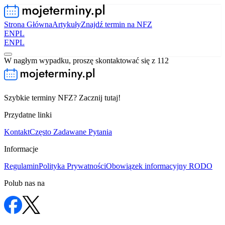
Strona Główna
Artykuły
Znajdź termin na NFZ
EN
PL
EN
PL
W nagłym wypadku, proszę skontaktować się z 112
Szybkie terminy NFZ? Zacznij tutaj!
Przydatne linki
Kontakt
Często Zadawane Pytania
Informacje
Regulamin
Polityka Prywatności
Obowiązek informacyjny RODO
Polub nas na