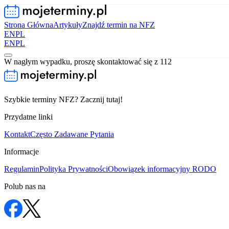
Strona Główna
Artykuły
Znajdź termin na NFZ
EN
PL
EN
PL
W nagłym wypadku, proszę skontaktować się z 112
Szybkie terminy NFZ? Zacznij tutaj!
Przydatne linki
Kontakt
Często Zadawane Pytania
Informacje
Regulamin
Polityka Prywatności
Obowiązek informacyjny RODO
Polub nas na