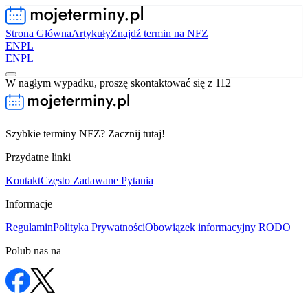
Strona Główna
Artykuły
Znajdź termin na NFZ
EN
PL
EN
PL
W nagłym wypadku, proszę skontaktować się z 112
Szybkie terminy NFZ? Zacznij tutaj!
Przydatne linki
Kontakt
Często Zadawane Pytania
Informacje
Regulamin
Polityka Prywatności
Obowiązek informacyjny RODO
Polub nas na