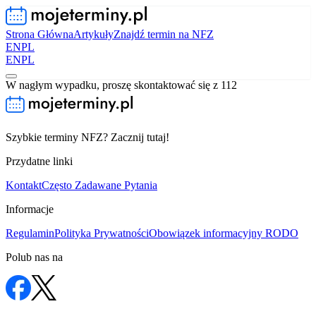
Strona Główna
Artykuły
Znajdź termin na NFZ
EN
PL
EN
PL
W nagłym wypadku, proszę skontaktować się z 112
Szybkie terminy NFZ? Zacznij tutaj!
Przydatne linki
Kontakt
Często Zadawane Pytania
Informacje
Regulamin
Polityka Prywatności
Obowiązek informacyjny RODO
Polub nas na