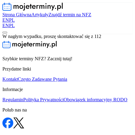
Strona Główna
Artykuły
Znajdź termin na NFZ
EN
PL
EN
PL
W nagłym wypadku, proszę skontaktować się z 112
Szybkie terminy NFZ? Zacznij tutaj!
Przydatne linki
Kontakt
Często Zadawane Pytania
Informacje
Regulamin
Polityka Prywatności
Obowiązek informacyjny RODO
Polub nas na