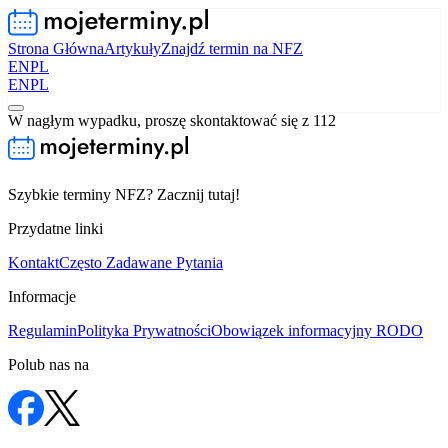
Strona Główna
Artykuły
Znajdź termin na NFZ
EN
PL
EN
PL
W nagłym wypadku, proszę skontaktować się z 112
Szybkie terminy NFZ? Zacznij tutaj!
Przydatne linki
Kontakt
Często Zadawane Pytania
Informacje
Regulamin
Polityka Prywatności
Obowiązek informacyjny RODO
Polub nas na