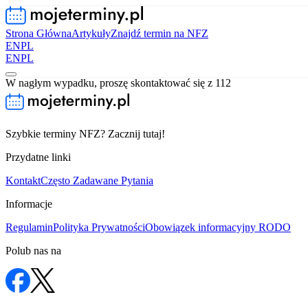
Strona Główna
Artykuły
Znajdź termin na NFZ
EN
PL
EN
PL
W nagłym wypadku, proszę skontaktować się z 112
Szybkie terminy NFZ? Zacznij tutaj!
Przydatne linki
Kontakt
Często Zadawane Pytania
Informacje
Regulamin
Polityka Prywatności
Obowiązek informacyjny RODO
Polub nas na