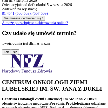
stan na 7 sierpnia 2026
Orientacyjnie od dziś: około
15 września 2026
Zadzwoń na rejestrację
81 4541 (500-503); (507-509)
Nie możesz dodzwonić się?
A może potrzebujesz e-skierowania online?
Czy udało się umówić termin?
Twoja opinia jest dla nas ważna!
Tak
Nie
CENTRUM ONKOLOGII ZIEMI
LUBELSKIEJ IM. ŚW. JANA Z DUKLI
Centrum Onkologii Ziemi Lubelskiej Im Św Jana Z Dukli
oferuje świadczenie medyczne
Poradnia Proktologiczna
udzielane
w ramach ubezpieczenia NFZ. Podane dane dotyczą skierowań