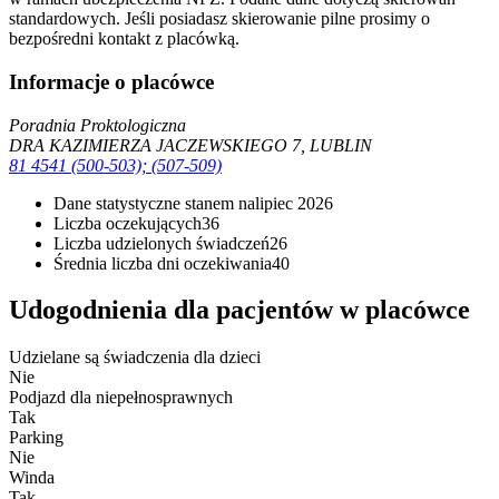
standardowych. Jeśli posiadasz skierowanie pilne prosimy o
bezpośredni kontakt z placówką.
Informacje o placówce
Poradnia Proktologiczna
DRA KAZIMIERZA JACZEWSKIEGO 7, LUBLIN
81 4541 (500-503); (507-509)
Dane statystyczne stanem na
lipiec 2026
Liczba oczekujących
36
Liczba udzielonych świadczeń
26
Średnia liczba dni oczekiwania
40
Udogodnienia dla pacjentów w placówce
Udzielane są świadczenia dla dzieci
Nie
Podjazd dla niepełnosprawnych
Tak
Parking
Nie
Winda
Tak