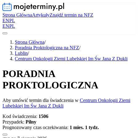
Strona Główna
Artykuły
Znajdź termin na NFZ
EN
PL
EN
PL
Strona Główna
/
Poradnia Proktologiczna na NFZ
/
Lublin
/
Centrum Onkologii Ziemi Lubelskiej Im Św Jana Z Dukli
PORADNIA
PROKTOLOGICZNA
Aby umówić termin dla świadczenia w
Centrum Onkologii Ziemi
Lubelskiej Im Św Jana Z Dukli
Kod świadczenia:
1506
Przypadek:
Pilny
Prognozowany czas oczekiwania:
1 mies. 1 tydz.