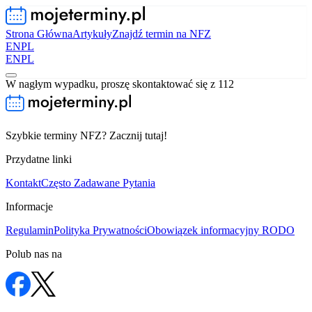
Strona Główna
Artykuły
Znajdź termin na NFZ
EN
PL
EN
PL
W nagłym wypadku, proszę skontaktować się z 112
Szybkie terminy NFZ? Zacznij tutaj!
Przydatne linki
Kontakt
Często Zadawane Pytania
Informacje
Regulamin
Polityka Prywatności
Obowiązek informacyjny RODO
Polub nas na