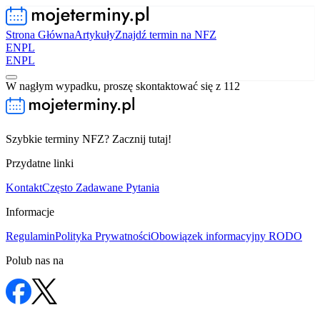
Strona Główna
Artykuły
Znajdź termin na NFZ
EN
PL
EN
PL
W nagłym wypadku, proszę skontaktować się z 112
Szybkie terminy NFZ? Zacznij tutaj!
Przydatne linki
Kontakt
Często Zadawane Pytania
Informacje
Regulamin
Polityka Prywatności
Obowiązek informacyjny RODO
Polub nas na