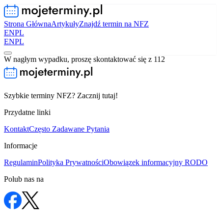
Strona Główna
Artykuły
Znajdź termin na NFZ
EN
PL
EN
PL
W nagłym wypadku, proszę skontaktować się z 112
Szybkie terminy NFZ? Zacznij tutaj!
Przydatne linki
Kontakt
Często Zadawane Pytania
Informacje
Regulamin
Polityka Prywatności
Obowiązek informacyjny RODO
Polub nas na