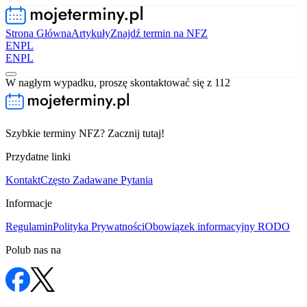
Strona Główna
Artykuły
Znajdź termin na NFZ
EN
PL
EN
PL
W nagłym wypadku, proszę skontaktować się z 112
Szybkie terminy NFZ? Zacznij tutaj!
Przydatne linki
Kontakt
Często Zadawane Pytania
Informacje
Regulamin
Polityka Prywatności
Obowiązek informacyjny RODO
Polub nas na