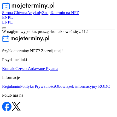
Strona Główna
Artykuły
Znajdź termin na NFZ
EN
PL
EN
PL
W nagłym wypadku, proszę skontaktować się z 112
Szybkie terminy NFZ? Zacznij tutaj!
Przydatne linki
Kontakt
Często Zadawane Pytania
Informacje
Regulamin
Polityka Prywatności
Obowiązek informacyjny RODO
Polub nas na