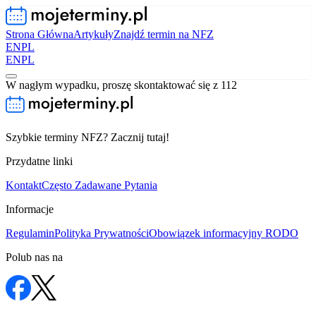
Strona Główna
Artykuły
Znajdź termin na NFZ
EN
PL
EN
PL
W nagłym wypadku, proszę skontaktować się z 112
Szybkie terminy NFZ? Zacznij tutaj!
Przydatne linki
Kontakt
Często Zadawane Pytania
Informacje
Regulamin
Polityka Prywatności
Obowiązek informacyjny RODO
Polub nas na