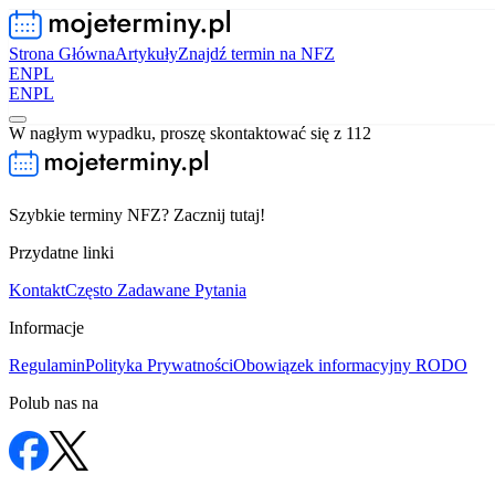
Strona Główna
Artykuły
Znajdź termin na NFZ
EN
PL
EN
PL
W nagłym wypadku, proszę skontaktować się z 112
Szybkie terminy NFZ? Zacznij tutaj!
Przydatne linki
Kontakt
Często Zadawane Pytania
Informacje
Regulamin
Polityka Prywatności
Obowiązek informacyjny RODO
Polub nas na