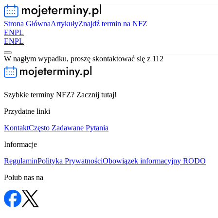
Strona Główna
Artykuły
Znajdź termin na NFZ
EN
PL
EN
PL
W nagłym wypadku, proszę skontaktować się z 112
Szybkie terminy NFZ? Zacznij tutaj!
Przydatne linki
Kontakt
Często Zadawane Pytania
Informacje
Regulamin
Polityka Prywatności
Obowiązek informacyjny RODO
Polub nas na