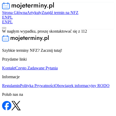
Strona Główna
Artykuły
Znajdź termin na NFZ
EN
PL
EN
PL
W nagłym wypadku, proszę skontaktować się z 112
Szybkie terminy NFZ? Zacznij tutaj!
Przydatne linki
Kontakt
Często Zadawane Pytania
Informacje
Regulamin
Polityka Prywatności
Obowiązek informacyjny RODO
Polub nas na