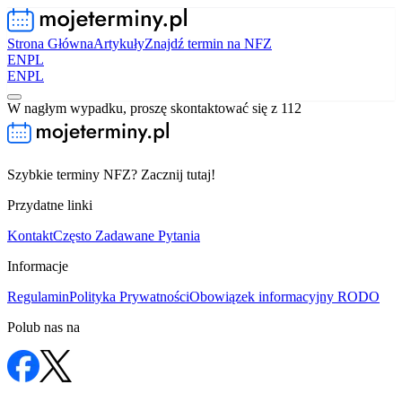
Strona Główna
Artykuły
Znajdź termin na NFZ
EN
PL
EN
PL
W nagłym wypadku, proszę skontaktować się z 112
Szybkie terminy NFZ? Zacznij tutaj!
Przydatne linki
Kontakt
Często Zadawane Pytania
Informacje
Regulamin
Polityka Prywatności
Obowiązek informacyjny RODO
Polub nas na