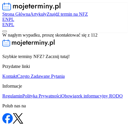
Strona Główna
Artykuły
Znajdź termin na NFZ
EN
PL
EN
PL
W nagłym wypadku, proszę skontaktować się z 112
Szybkie terminy NFZ? Zacznij tutaj!
Przydatne linki
Kontakt
Często Zadawane Pytania
Informacje
Regulamin
Polityka Prywatności
Obowiązek informacyjny RODO
Polub nas na