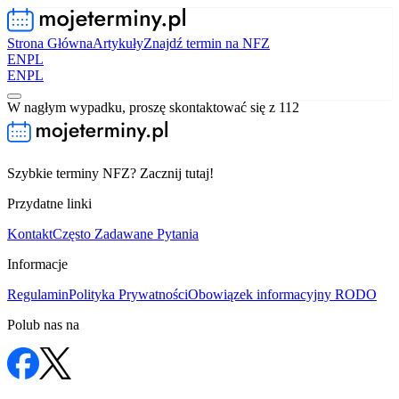
Strona Główna
Artykuły
Znajdź termin na NFZ
EN
PL
EN
PL
W nagłym wypadku, proszę skontaktować się z 112
Szybkie terminy NFZ? Zacznij tutaj!
Przydatne linki
Kontakt
Często Zadawane Pytania
Informacje
Regulamin
Polityka Prywatności
Obowiązek informacyjny RODO
Polub nas na