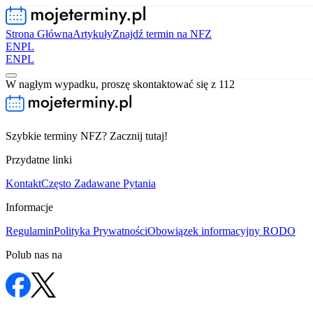
Strona Główna
Artykuły
Znajdź termin na NFZ
EN
PL
EN
PL
W nagłym wypadku, proszę skontaktować się z 112
Szybkie terminy NFZ? Zacznij tutaj!
Przydatne linki
Kontakt
Często Zadawane Pytania
Informacje
Regulamin
Polityka Prywatności
Obowiązek informacyjny RODO
Polub nas na