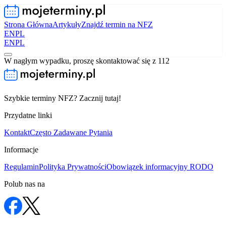
Strona Główna
Artykuły
Znajdź termin na NFZ
EN
PL
EN
PL
W nagłym wypadku, proszę skontaktować się z 112
Szybkie terminy NFZ? Zacznij tutaj!
Przydatne linki
Kontakt
Często Zadawane Pytania
Informacje
Regulamin
Polityka Prywatności
Obowiązek informacyjny RODO
Polub nas na