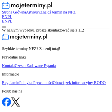
Strona Główna
Artykuły
Znajdź termin na NFZ
EN
PL
EN
PL
W nagłym wypadku, proszę skontaktować się z 112
Szybkie terminy NFZ? Zacznij tutaj!
Przydatne linki
Kontakt
Często Zadawane Pytania
Informacje
Regulamin
Polityka Prywatności
Obowiązek informacyjny RODO
Polub nas na