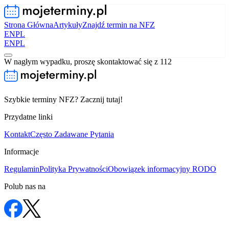
Strona Główna
Artykuły
Znajdź termin na NFZ
EN
PL
EN
PL
W nagłym wypadku, proszę skontaktować się z 112
Szybkie terminy NFZ? Zacznij tutaj!
Przydatne linki
Kontakt
Często Zadawane Pytania
Informacje
Regulamin
Polityka Prywatności
Obowiązek informacyjny RODO
Polub nas na