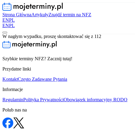
Strona Główna
Artykuły
Znajdź termin na NFZ
EN
PL
EN
PL
W nagłym wypadku, proszę skontaktować się z 112
Szybkie terminy NFZ? Zacznij tutaj!
Przydatne linki
Kontakt
Często Zadawane Pytania
Informacje
Regulamin
Polityka Prywatności
Obowiązek informacyjny RODO
Polub nas na