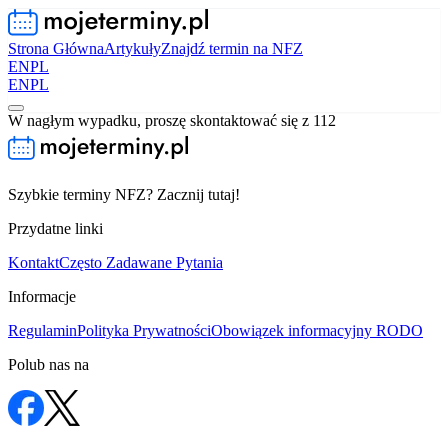
Strona Główna
Artykuły
Znajdź termin na NFZ
EN
PL
EN
PL
W nagłym wypadku, proszę skontaktować się z 112
Szybkie terminy NFZ? Zacznij tutaj!
Przydatne linki
Kontakt
Często Zadawane Pytania
Informacje
Regulamin
Polityka Prywatności
Obowiązek informacyjny RODO
Polub nas na