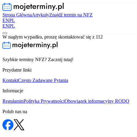
Strona Główna
Artykuły
Znajdź termin na NFZ
EN
PL
EN
PL
W nagłym wypadku, proszę skontaktować się z 112
Szybkie terminy NFZ? Zacznij tutaj!
Przydatne linki
Kontakt
Często Zadawane Pytania
Informacje
Regulamin
Polityka Prywatności
Obowiązek informacyjny RODO
Polub nas na